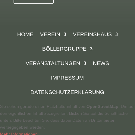
HOME
VEREIN
VEREINSHAUS
BÖLLERGRUPPE
VERANSTALTUNGEN
NEWS
IMPRESSUM
DATENSCHUTZERKLÄRUNG
Sie sehen gerade einen Platzhalterinhalt von
OpenStreetMap
. Um auf
den eigentlichen Inhalt zuzugreifen, klicken Sie auf die Schaltfläche
unten. Bitte beachten Sie, dass dabei Daten an Drittanbieter
weitergegeben werden.
Mehr Informationen