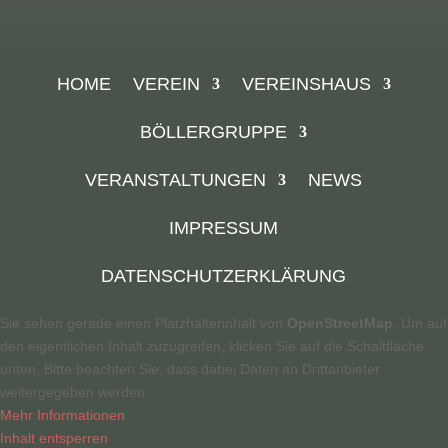
HOME
VEREIN
VEREINSHAUS
BÖLLERGRUPPE
VERANSTALTUNGEN
NEWS
IMPRESSUM
DATENSCHUTZERKLÄRUNG
Sie sehen gerade einen Platzhalterinhalt von
OpenStreetMap
. Um auf
den eigentlichen Inhalt zuzugreifen, klicken Sie auf die Schaltfläche
unten. Bitte beachten Sie, dass dabei Daten an Drittanbieter
weitergegeben werden.
Mehr Informationen
Inhalt entsperren